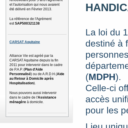
HANDIC
et l'autorisation qui nous avaient
été délivré en Février 2013.
La référence de l'Agrément
est
SAP500321138
L
a loi du 
destiné à 
CARSAT Aquitaine
personnes
Alliance Vie est agréé par la
CARSAT Aquitaine depuis la fin
départem
2011 pour intervenir dans le cadre
de P.A.P. (
Plan d'Aide
(
MDPH
).
Personnalisé
) ou de A.R.D.H.(
Aide
au Retour à Domicile après
Hospitalisation
).
Celle-ci o
Nous pouvons aussi intervenir
accès unif
dans le cadre de l'
Assistance
ménagère
à domicile.
pour les 
L
ieu uniqu