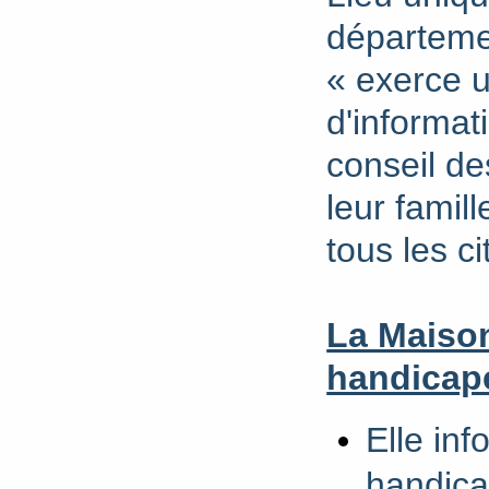
départeme
« exerce u
d'informa
conseil d
leur famill
tous les c
La Maiso
handicapé
Elle in
handica