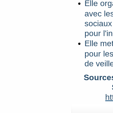
Elle or
avec les
sociaux
pour l'i
Elle me
pour le
de veill
Sources
ht