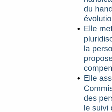
du hand
évolutio
Elle met
pluridis
la perso
propose
compens
Elle ass
Commiss
des pe
le suiv