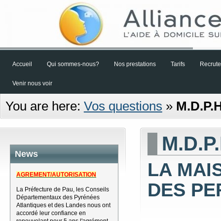
Accueil
Qui sommes-nous?
Nos prestations
Tarifs
Recrut
Venir nous voir
You are here:
Vos questions
»
M.D.P.H
M.D.P.
News
LA MAI
AGREMENT/AUTORISATION
DES P
La Préfecture de Pau, les Conseils
Départementaux des Pyrénées
Atlantiques et des Landes nous ont
accordé leur confiance en
renouvelant pour 5 ans l'agrément