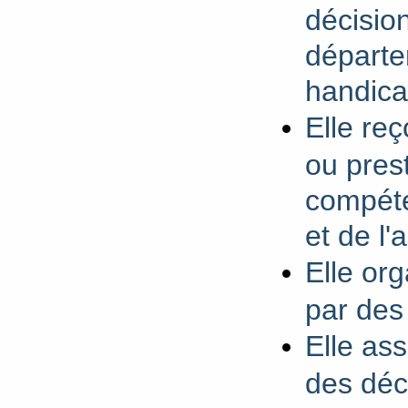
décision
départe
handica
Elle re
ou prest
compéte
et de l
Elle or
par des
Elle as
des déc