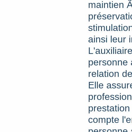
maintien Ã
préservatio
stimulatio
ainsi leur 
L'auxiliair
personne 
relation d
Elle assur
profession
prestation
compte l'
personne a