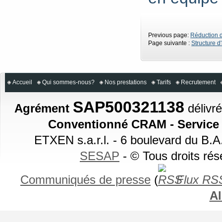
Previous page:
Réduction d
Page suivante :
Structure d
Accueil
Qui sommes-nous?
Nos prestations
Tarifs
Recrutement
SAP500321138
Agrément
délivré
Conventionné CRAM - Service a
ETXEN s.a.r.l. - 6 boulevard du B.
SESAP
- © Tous droits ré
Communiqués de presse
(
Flux RS
Al