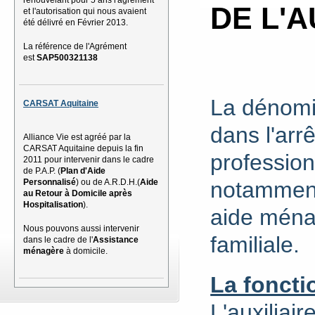
DE L'A
et l'autorisation qui nous avaient
été délivré en Février 2013.
La référence de l'Agrément
est
SAP500321138
L
a dénomin
CARSAT Aquitaine
dans l'arr
Alliance Vie est agréé par la
CARSAT Aquitaine depuis la fin
profession
2011 pour intervenir dans le cadre
de P.A.P. (
Plan d'Aide
notamment 
Personnalisé
) ou de A.R.D.H.(
Aide
au Retour à Domicile après
Hospitalisation
).
aide ménag
Nous pouvons aussi intervenir
familiale.
dans le cadre de l'
Assistance
ménagère
à domicile.
La foncti
L'auxiliair