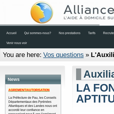
Accueil
Qui sommes-nous?
Nos prestations
Tarifs
Recrut
Venir nous voir
You are here:
Vos questions
»
L'Auxil
Auxili
News
LA FO
AGREMENT/AUTORISATION
APTIT
La Préfecture de Pau, les Conseils
Départementaux des Pyrénées
Atlantiques et des Landes nous ont
accordé leur confiance en
renouvelant pour 5 ans l'agrément