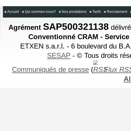
Accueil
Qui sommes-nous?
Nos prestations
Tarifs
Recrutement
SAP500321138
Agrément
délivré
Conventionné CRAM - Service a
ETXEN s.a.r.l. - 6 boulevard du B.
SESAP
- © Tous droits ré
Communiqués de presse
(
Flux RS
Al