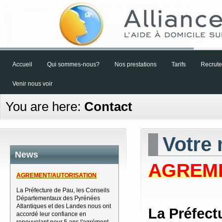
Accueil
Qui sommes-nous?
Nos prestations
Tarifs
Recrut
Venir nous voir
You are here:
Contact
Votre 
News
AGREME
AGREMENT/AUTORISATION
La Préfecture de Pau, les Conseils
Départementaux des Pyrénées
Atlantiques et des Landes nous ont
La Préfect
accordé leur confiance en
renouvelant pour 5 ans l'agrément