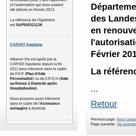
Départemen
et l'autorisation qui nous avaient
été délivré en Février 2013.
des Landes
La référence de l'Agrément
est
SAP500321138
en renouve
l'autorisat
CARSAT Aquitaine
Février 20
Alliance Vie est agréé par la
CARSAT Aquitaine depuis la fin
La référen
2011 pour intervenir dans le cadre
de P.A.P. (
Plan d'Aide
Personnalisé
) ou de A.R.D.H.(
Aide
au Retour à Domicile après
...
Hospitalisation
).
Nous pouvons aussi intervenir
Retour
dans le cadre de l'
Assistance
ménagère
à domicile.
Previous page:
Nous conta
Page suivante :
Où sommes