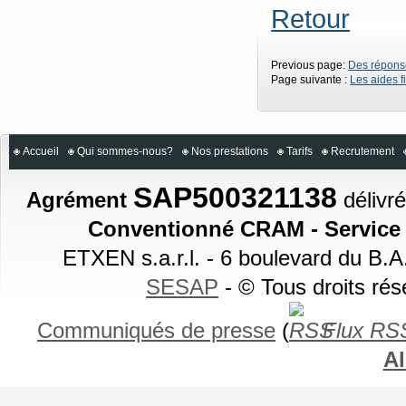
Retour
Previous page:
Des répons
Page suivante :
Les aides f
Accueil
Qui sommes-nous?
Nos prestations
Tarifs
Recrutement
SAP500321138
Agrément
délivré
Conventionné CRAM - Service a
ETXEN s.a.r.l. - 6 boulevard du B.
SESAP
- © Tous droits ré
Communiqués de presse
(
Flux RS
Al