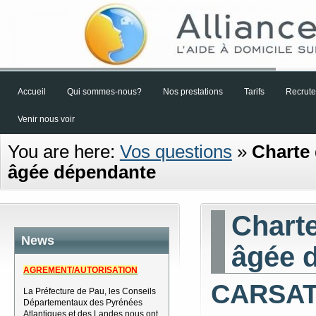
Accueil
Qui sommes-nous?
Nos prestations
Tarifs
Recrut
Venir nous voir
You are here:
Vos questions
»
Charte 
âgée dépendante
Charte
News
âgée 
AGREMENT/AUTORISATION
CARSAT 
La Préfecture de Pau, les Conseils
Départementaux des Pyrénées
Atlantiques et des Landes nous ont