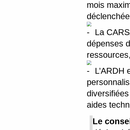
mois maxim
déclenchée 
La CARSAT
dépenses d’
ressources
L’ARDH es
personnali
diversifiée
aides techn
Le consei